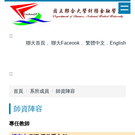
聯合大學財務金融學系
跳
到
主
要
跳到中央內容區塊
跳到右上方功能區塊
跳到左方內容區
內
:::
容
聯大首頁
．
聯大Faceook
．
繁體中文
．
English
區
:::
首頁
系所成員
師資陣容
師資陣容
專任教師