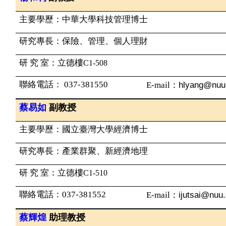
主要學歷：中華大學科技管理博士
研究專長：保險、管理、個人理財
研 究 室：
立德樓
C1-508
聯絡電話：
037-381550
hlyang
@nuu.
E-mail
：
蔡易如
副
教授
主要學歷：國立臺灣大學經濟博士
研究專長：產業群聚、新經濟地理
研 究 室：
立德樓
C1-510
聯絡電話：
037-381552
ijutsai@nuu
E-mail
：
蔡輝煌
助理教授