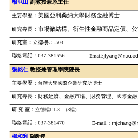
楊屯山
副教授兼系主任
美國亞利桑納大學財務金融博士
主要學歷：
市場微結構、衍生性金融商品定價、公
研究專長：
研究室：
立德樓
C1-503
聯絡電話：
037-381556
jtyang@nuu.ed
Email:
張銘仁
教授兼管理學院院長
主要學歷：
台灣大學國際企業研究所博士
研究專長：財務經濟、金融市場、財務管理、國際金融
研 究 室：
立德樓
C1-8 (8樓)
聯絡電話：037-381470
mjchang@n
E-mail
：
楊和利
副教授