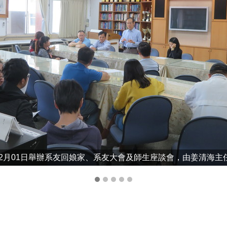
年12月01日舉辦系友回娘家、系友大會及師生座談會，由姜清海主