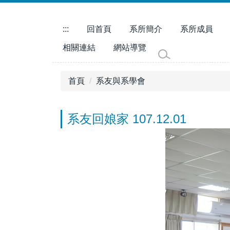
跳
到
:::
回首頁
系所簡介
系所成員
主
要
相關連結
網站導覽
內
容
首頁
系友與系學會
區
系友回娘家 107.12.01